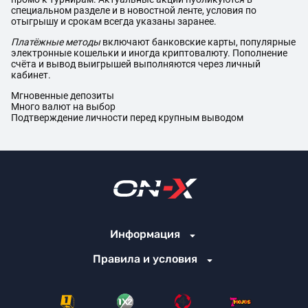
специальном разделе и в новостной ленте, условия по
отыгрышу и срокам всегда указаны заранее.
Платёжные методы
включают банковские карты, популярные
электронные кошельки и иногда криптовалюту. Пополнение
счёта и вывод выигрышей выполняются через личный
кабинет.
Мгновенные депозиты
Много валют на выбор
Подтверждение личности перед крупным выводом
Информация
Правила и условия
О нас
Программа лояльности
Джекпот
Правила и условия
Партнерам
Новости
Кешбэк