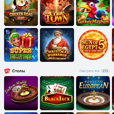
Столы
Смотреть все
273