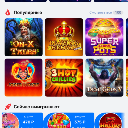
Популярные
Смотреть все
100
Сейчас выигрывают
ABC***
4292***
470
₽
375
₽
3