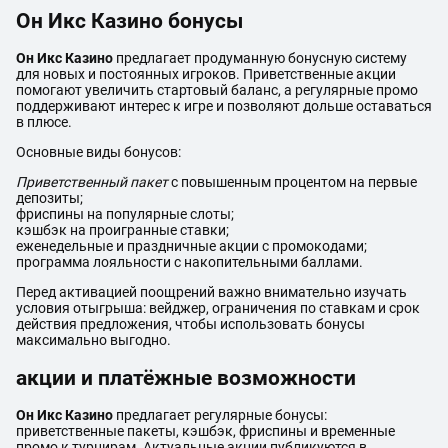
Он Икс Казино бонусы
Он Икс Казино
предлагает продуманную бонусную систему
для новых и постоянных игроков. Приветственные акции
помогают увеличить стартовый баланс, а регулярные промо
поддерживают интерес к игре и позволяют дольше оставаться
в плюсе.
Основные виды бонусов:
Приветственный пакет
с повышенным процентом на первые
депозиты;
фриспины на популярные слоты;
кэшбэк на проигранные ставки;
еженедельные и праздничные акции с промокодами;
программа лояльности с накопительными баллами.
Перед активацией поощрений важно внимательно изучать
условия отыгрыша: вейджер, ограничения по ставкам и срок
действия предложения, чтобы использовать бонусы
максимально выгодно.
акции и платёжные возможности
Он Икс Казино
предлагает регулярные бонусы:
приветственные пакеты, кэшбэк, фриспины и временные
промо к турнирам. Актуальные акции публикуются в